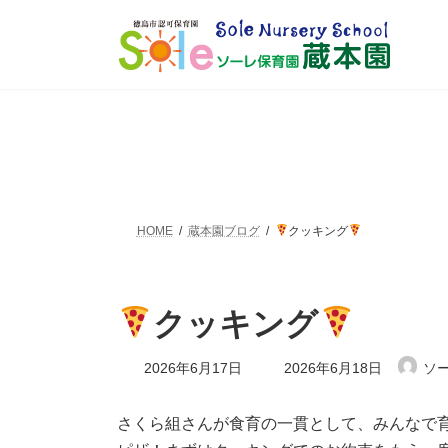
コ
ナ
ン
ビ
テ
ゲ
ン
ー
ツ
シ
へ
ョ
ス
ン
キ
に
ッ
移
プ
動
HOME
蔵本園ブログ
クッキング
クッキング
最
2026年6月17日
2026年6月18日
ソ
終
更
新
さくら組さんが食育の一貫として、みんなで
日